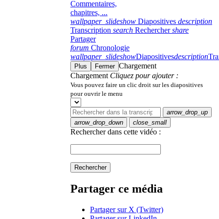
Commentaires,
chapitres, ...
wallpaper_slideshow
Diapositives
description
Transcription
search
Rechercher
share
Partager
forum
Chronologie
wallpaper_slideshow
Diapositives
description
Tra
Chargement
Plus
Fermer
Chargement
Cliquez pour ajouter :
Vous pouvez faire un clic droit sur les diapositives
pour ouvrir le menu
arrow_drop_up
arrow_drop_down
close_small
Rechercher dans cette vidéo :
Rechercher
Partager ce média
Partager sur X (Twitter)
Partager sur LinkedIn