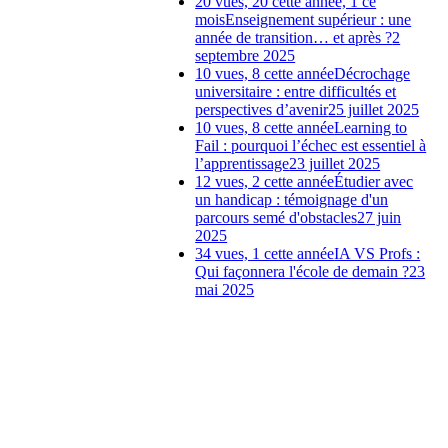
20 vues, 20 cette année, 1 ce
mois
Enseignement supérieur : une
année de transition… et après ?
2
septembre 2025
10 vues, 8 cette année
Décrochage
universitaire : entre difficultés et
perspectives d’avenir
25 juillet 2025
10 vues, 8 cette année
Learning to
Fail : pourquoi l’échec est essentiel à
l’apprentissage
23 juillet 2025
12 vues, 2 cette année
Étudier avec
un handicap : témoignage d'un
parcours semé d'obstacles
27 juin
2025
34 vues, 1 cette année
IA VS Profs :
Qui façonnera l'école de demain ?
23
mai 2025