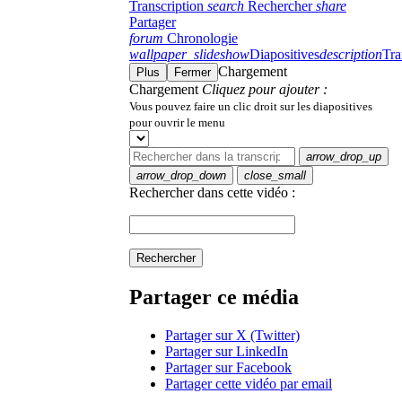
Transcription
search
Rechercher
share
Partager
forum
Chronologie
wallpaper_slideshow
Diapositives
description
Tra
Chargement
Plus
Fermer
Chargement
Cliquez pour ajouter :
Vous pouvez faire un clic droit sur les diapositives
pour ouvrir le menu
arrow_drop_up
arrow_drop_down
close_small
Rechercher dans cette vidéo :
Rechercher
Partager ce média
Partager sur X (Twitter)
Partager sur LinkedIn
Partager sur Facebook
Partager cette vidéo par email