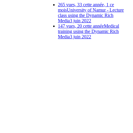
265 vues, 33 cette année, 1 ce
mois
University of Namur - Lecture
class using the Dynamic Rich
Media
3 juin 2022
147 vues, 20 cette année
Medical
training using the Dynamic Rich
Media
3 juin 2022