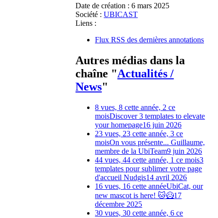
Date de création :
6 mars 2025
Société :
UBICAST
Liens :
Flux RSS des dernières annotations
Autres médias dans la
chaîne "
Actualités /
News
"
8 vues, 8 cette année, 2 ce
mois
Discover 3 templates to elevate
your homepage
16 juin 2026
23 vues, 23 cette année, 3 ce
mois
On vous présente... Guillaume,
membre de la UbiTeam
9 juin 2026
44 vues, 44 cette année, 1 ce mois
3
templates pour sublimer votre page
d'accueil Nudgis
14 avril 2026
16 vues, 16 cette année
UbiCat, our
new mascot is here! 🐱🦸
17
décembre 2025
30 vues, 30 cette année, 6 ce