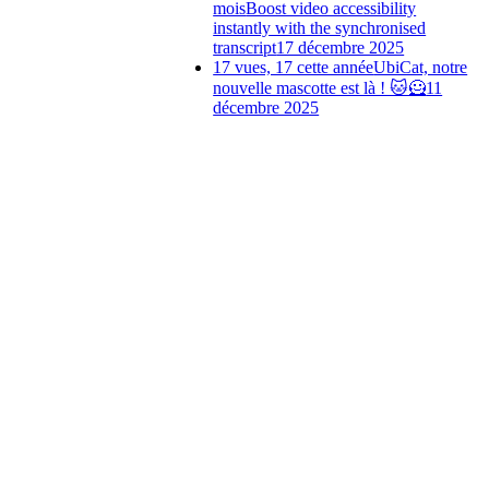
mois
Boost video accessibility
instantly with the synchronised
transcript
17 décembre 2025
17 vues, 17 cette année
UbiCat, notre
nouvelle mascotte est là ! 🐱🦸
11
décembre 2025