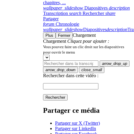
chapitres, ...
wallpaper_slideshow
Diapositives
description
Transcription
search
Rechercher
share
Partager
forum
Chronologie
wallpaper_slideshow
Diapositives
description
Tra
Chargement
Plus
Fermer
Chargement
Cliquez pour ajouter :
Vous pouvez faire un clic droit sur les diapositives
pour ouvrir le menu
arrow_drop_up
arrow_drop_down
close_small
Rechercher dans cette vidéo :
Rechercher
Partager ce média
Partager sur X (Twitter)
Partager sur LinkedIn
Partager sur Facebook