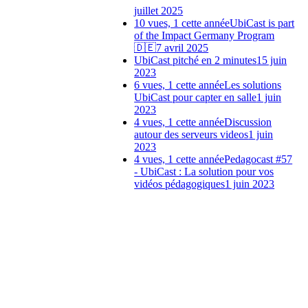
juillet 2025
10 vues, 1 cette année
UbiCast is part
of the Impact Germany Program
🇩🇪
7 avril 2025
UbiCast pitché en 2 minutes
15 juin
2023
6 vues, 1 cette année
Les solutions
UbiCast pour capter en salle
1 juin
2023
4 vues, 1 cette année
Discussion
autour des serveurs videos
1 juin
2023
4 vues, 1 cette année
Pedagocast #57
- UbiCast : La solution pour vos
vidéos pédagogiques
1 juin 2023