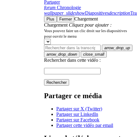
Partager
forum
Chronologie
wallpaper_slideshow
Diapositives
description
Tra
Chargement
Plus
Fermer
Chargement
Cliquez pour ajouter :
Vous pouvez faire un clic droit sur les diapositives
pour ouvrir le menu
arrow_drop_up
arrow_drop_down
close_small
Rechercher dans cette vidéo :
Rechercher
Partager ce média
Partager sur X (Twitter)
Partager sur LinkedIn
Partager sur Facebook
Partager cette vidéo par email