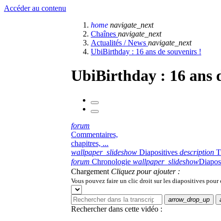
Accéder au contenu
home
navigate_next
Chaînes
navigate_next
Actualités / News
navigate_next
UbiBirthday : 16 ans de souvenirs !
UbiBirthday : 16 ans d
forum
Commentaires,
chapitres, ...
wallpaper_slideshow
Diapositives
description
T
forum
Chronologie
wallpaper_slideshow
Diapos
Chargement
Cliquez pour ajouter :
Vous pouvez faire un clic droit sur les diapositives pour
arrow_drop_up
Rechercher dans cette vidéo :