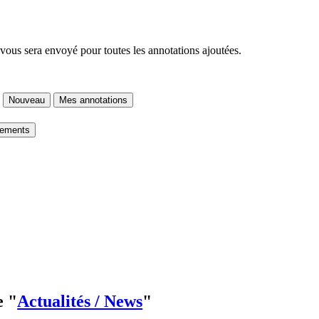
 vous sera envoyé pour toutes les annotations ajoutées.
Nouveau
Mes annotations
gements
e "
Actualités / News
"