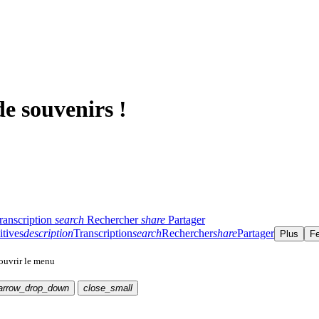
e souvenirs !
ranscription
search
Rechercher
share
Partager
itives
description
Transcription
search
Rechercher
share
Partager
Plus
F
 ouvrir le menu
arrow_drop_down
close_small